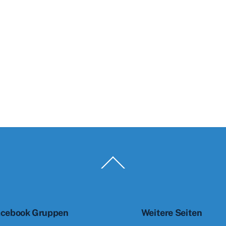
Back
To
Top
cebook Gruppen
Weitere Seiten