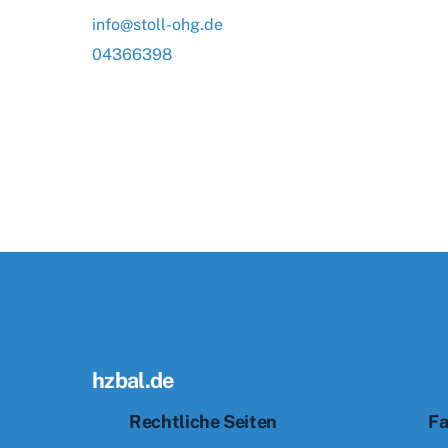
info@stoll-ohg.de
04366398
hzbal.de
Rechtliche Seiten
Fa