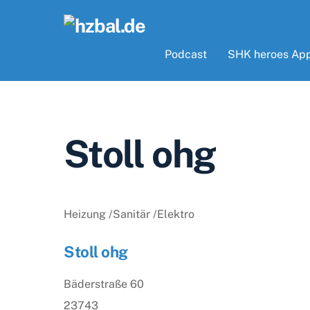
Skip
to
content
Podcast
SHK heroes Ap
Stoll ohg
Heizung /Sanitär /Elektro
Stoll ohg
Bäderstraße 60
23743