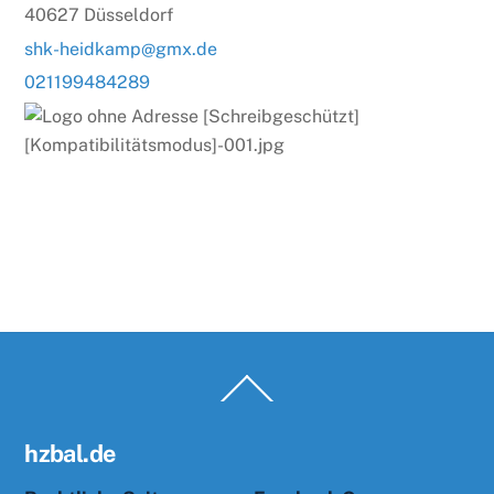
40627 Düsseldorf
shk-heidkamp@gmx.de
021199484289
Back
To
Top
hzbal.de