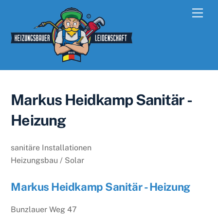
Skip
Men
to
content
Markus Heidkamp Sanitär -
Heizung
sanitäre Installationen
Heizungsbau / Solar
Markus Heidkamp Sanitär - Heizung
Bunzlauer Weg 47