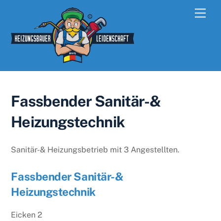
Skip
Men
to
content
Fassbender Sanitär-&
Heizungstechnik
Sanitär-& Heizungsbetrieb mit 3 Angestellten.
Fassbender Sanitär-&
Heizungstechnik
Eicken 2