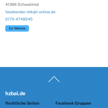
41366 Schwalmtal
fassbender-shk@t-online.de
0170-4749245
Zur Website
Back
To
Top
hzbal.de
Rechtliche Seiten
Facebook Gruppen