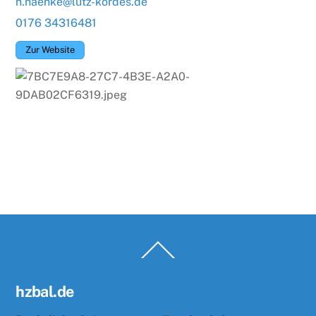
n.haenke@lutz-kordes.de
0176 34316481
Zur Website
Back
To
Top
hzbal.de