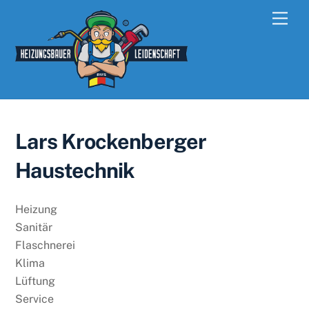
Skip
Men
to
content
Lars Krockenberger
Haustechnik
Heizung
Sanitär
Flaschnerei
Klima
Lüftung
Service