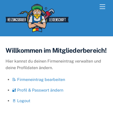
Skip
Men
to
content
Willkommen im Mitgliederbereich!
Hier kannst du deinen Firmeneintrag verwalten und
deine Profildaten ändern.
📝 Firmeneintrag bearbeiten
🔐 Profil & Passwort ändern
🚪 Logout