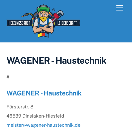
Skip
Men
to
content
WAGENER - Haustechnik
#
WAGENER - Haustechnik
Försterstr. 8
46539 Dinslaken-Hiesfeld
meister@wagener-haustechnik.de