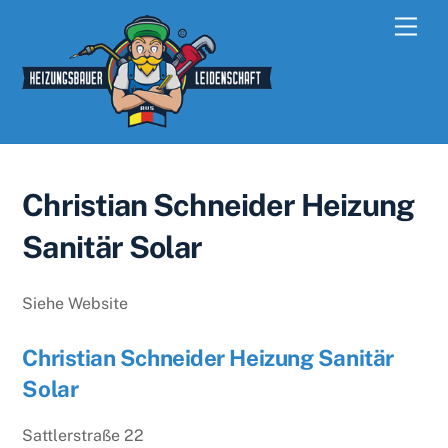
Skip
Men
to
content
Christian Schneider Heizung
Sanitär Solar
Siehe Website
Christian Schneider Heizung Sanitär
Solar
Sattlerstraße 22