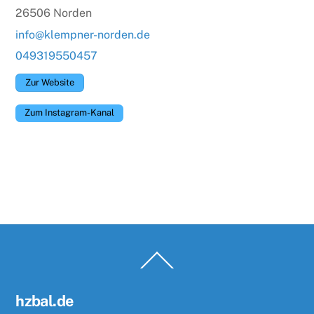
26506 Norden
info@klempner-norden.de
049319550457
Zur Website
Zum Instagram-Kanal
Back
To
Top
hzbal.de