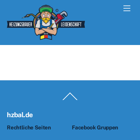
Skip
Men
to
content
Back
To
Top
hzbal.de
Rechtliche Seiten
Facebook Gruppen